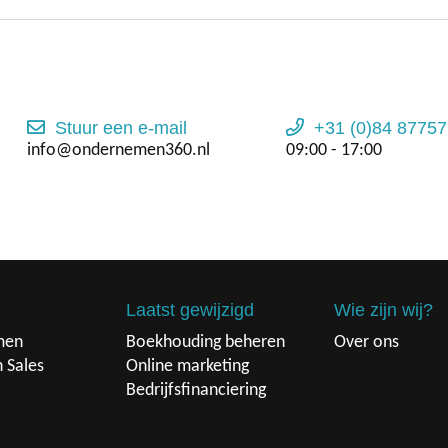
Stuur een e-mail
+31 (0)84 87757
info@ondernemen360.nl
09:00 - 17:00
Laatst gewijzigd
Wie zijn wij?
men
Boekhouding beheren
Over ons
n Sales
Online marketing
Bedrijfsfinanciering