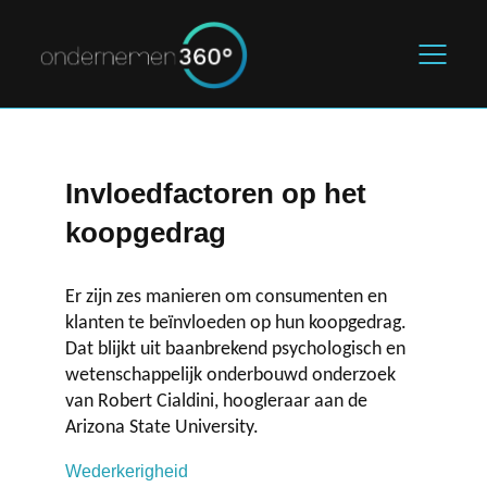
Home
Invloedfactoren op het
De starter
koopgedrag
Marketing & Sales
Er zijn zes manieren om consumenten en
klanten te beïnvloeden op hun koopgedrag.
Legal & Finance
Dat blijkt uit baanbrekend psychologisch en
wetenschappelijk onderbouwd onderzoek
Blogs
van Robert Cialdini, hoogleraar aan de
Arizona State University.
Over ons
Wederkerigheid