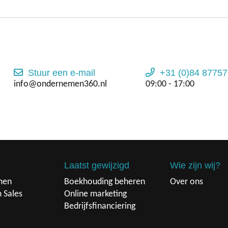
Stuur een e-mail
+31 (0)84 87757
info@ondernemen360.nl
09:00 - 17:00
Laatst gewijzigd
Wie zijn wij?
men
Boekhouding beheren
Over ons
n Sales
Online marketing
Bedrijfsfinanciering