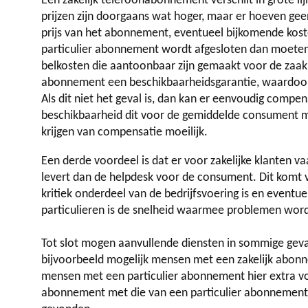
Een zakelijk telefoonabonnement verschilt in grote l
prijzen zijn doorgaans wat hoger, maar er hoeven ge
prijs van het abonnement, eventueel bijkomende kos
particulier abonnement wordt afgesloten dan moeten
belkosten die aantoonbaar zijn gemaakt voor de zaak
abonnement een beschikbaarheidsgarantie, waardoor 
Als dit niet het geval is, dan kan er eenvoudig comp
beschikbaarheid dit voor de gemiddelde consument mind
krijgen van compensatie moeilijk.
Een derde voordeel is dat er voor zakelijke klanten v
levert dan de helpdesk voor de consument. Dit komt 
kritiek onderdeel van de bedrijfsvoering is en even
particulieren is de snelheid waarmee problemen word
Tot slot mogen aanvullende diensten in sommige geval
bijvoorbeeld mogelijk mensen met een zakelijk abonne
mensen met een particulier abonnement hier extra v
abonnement met die van een particulier abonnement 