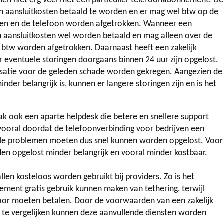
ijnen niet erg veel met een particulier telefoonabonnement. De
en aansluitkosten betaald te worden en er mag wel btw op de
ten en de telefoon worden afgetrokken. Wanneer een
 aansluitkosten wel worden betaald en mag alleen over de
 btw worden afgetrokken. Daarnaast heeft een zakelijk
eventuele storingen doorgaans binnen 24 uur zijn opgelost.
ensatie voor de geleden schade worden gekregen. Aangezien de
er belangrijk is, kunnen er langere storingen zijn en is het
aak ook een aparte helpdesk die betere en snellere support
vooral doordat de telefoonverbinding voor bedrijven een
tuele problemen moeten dus snel kunnen worden opgelost. Voor
en opgelost minder belangrijk en vooral minder kostbaar.
len kosteloos worden gebruikt bij providers. Zo is het
ment gratis gebruik kunnen maken van tethering, terwijl
oor moeten betalen. Door de voorwaarden van een zakelijk
te vergelijken kunnen deze aanvullende diensten worden