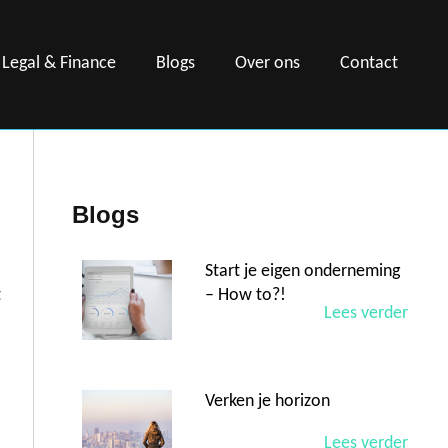
Legal & Finance
Blogs
Over ons
Contact
Blogs
Start je eigen onderneming
– How to?!
t
Lees verder
Verken je horizon
Lees verder