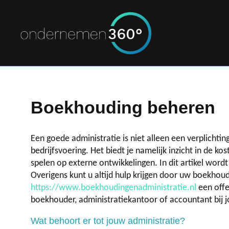
Boekhouding beheren
Een goede administratie is niet alleen een verplich
bedrijfsvoering. Het biedt je namelijk inzicht in de k
spelen op externe ontwikkelingen. In dit artikel wor
Overigens kunt u altijd hulp krijgen door uw boekhoud
https://www.boekhoudingenadministratie.nl
een offe
boekhouder, administratiekantoor of accountant bij j
Wat behoort er tot jouw administratie?